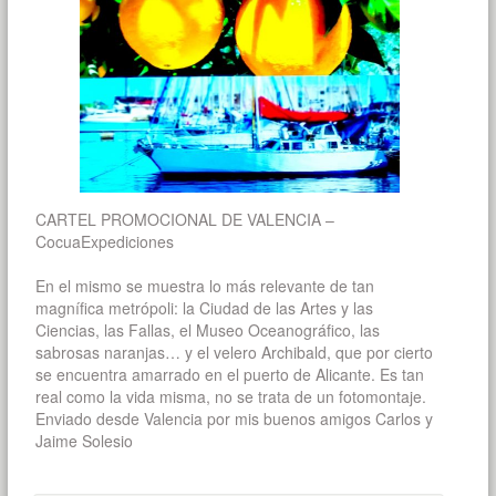
CARTEL PROMOCIONAL DE VALENCIA –
CocuaExpediciones ­
En el mismo se muestra lo más relevante de tan
magnífica metrópoli: la Ciudad de las Artes y las
Ciencias, las Fallas, el Museo Oceanográfico, las
sabrosas naranjas… y el velero Archibald, que por cierto
se encuentra amarrado en el puerto de Alicante. Es tan
real como la vida misma, no se trata de un fotomontaje.
Enviado desde Valencia por mis buenos amigos Carlos y
Jaime Solesio