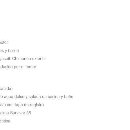
otor
os y horno
gasoil. Chimenea exterior
oducido por el motor
salada)
é agua dulce y salada en cocina y baño
 c/u con tapa de registro
cias) Survivor 35
entina