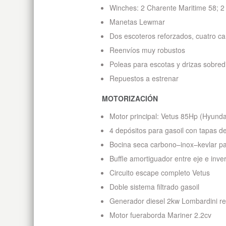
Winches: 2 Charente Maritime 58; 2 
Manetas Lewmar
Dos escoteros reforzados, cuatro ca
Reenvíos muy robustos
Poleas para escotas y drizas sobr
Repuestos a estrenar
MOTORIZACIÓN
Motor principal: Vetus 85Hp (Hyundai
4 depósitos para gasoil con tapas de
Bocina seca carbono–inox–kevlar par
Buffle amortiguador entre eje e inve
Circuito escape completo Vetus
Doble sistema filtrado gasoil
Generador diesel 2kw Lombardini ref
Motor fueraborda Mariner 2.2cv