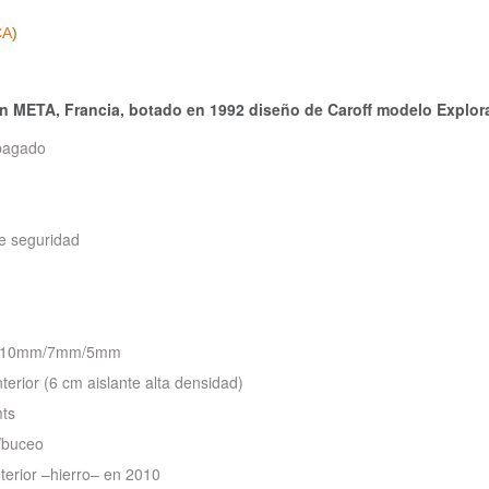
CA
)
n META, Francia, botado en 1992 diseño de Caroff modelo Explora
 pagado
de seguridad
de 10mm/7mm/5mm
terior (6 cm aislante alta densidad)
mts
/buceo
nterior –hierro– en 2010