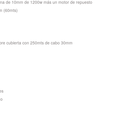
adena de 10mm de 1200w más un motor de repuesto
m (60mts)
obre cubierta con 250mts de cabo 30mm
es
no