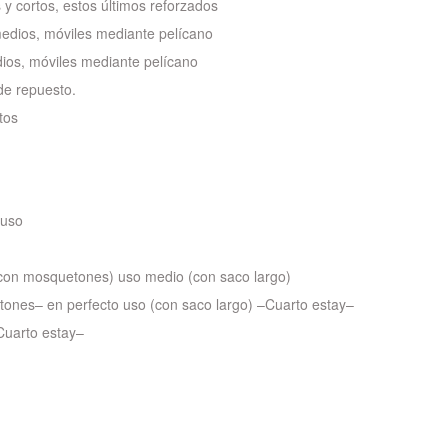
y cortos, estos últimos reforzados
edios, móviles mediante pelícano
ios, móviles mediante pelícano
de repuesto.
tos
 uso
 (con mosquetones) uso medio (con saco largo)
tones– en perfecto uso (con saco largo) –Cuarto estay–
uarto estay–