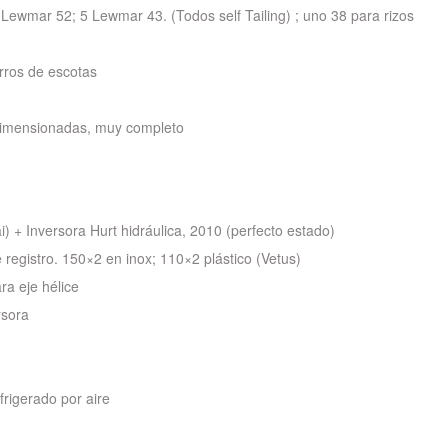
Lewmar 52; 5 Lewmar 43. (Todos self Tailing) ; uno 38 para rizos
rros de escotas
edimensionadas, muy completo
) + Inversora Hurt hidráulica, 2010 (perfecto estado)
 registro. 150×2 en inox; 110×2 plástico (Vetus)
a eje hélice
rsora
rigerado por aire