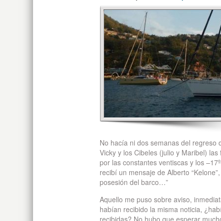
No hacía ni dos semanas del regreso d
Vicky y los Cibeles (julio y Maribel) l
por las constantes ventiscas y los –17º
recibí un mensaje de Alberto “Kelone”,
posesión del barco…”
Aquello me puso sobre aviso, inmediat
habían recibido la misma noticia, ¿hab
recibidas? No hubo que esperar mucho,