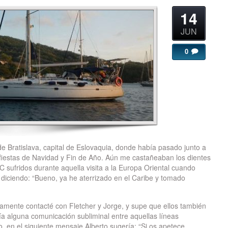
14
JUN
0
e Bratislava, capital de Eslovaquia, donde había pasado junto a
as fiestas de Navidad y Fin de Año. Aún me castañeaban los dientes
C sufridos durante aquella visita a la Europa Oriental cuando
 diciendo: “Bueno, ya he aterrizado en el Caribe y tomado
amente contacté con Fletcher y Jorge, y supe que ellos también
ía alguna comunicación subliminal entre aquellas líneas
 en el siguiente mensaje Alberto sugería: “Si os apetece