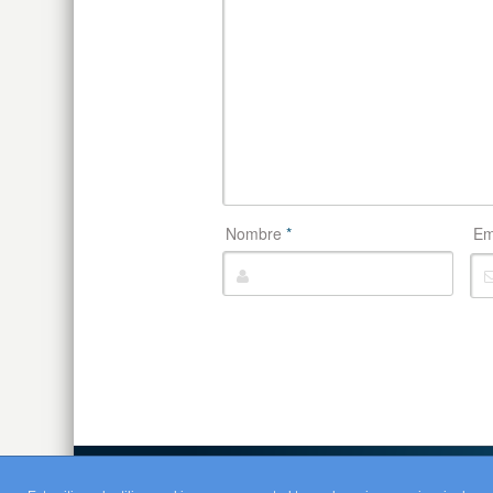
Nombre
*
Em
Copyright Cocuaexpediciones.es-2010-Todos los de